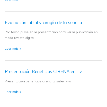
Evaluación labial y cirugía de la sonrisa
Evaluación
labial
Por favor, pulse en la presentación para ver la publicación en
y
modo revista digital
cirugía
de
Leer más »
la
sonrisa
Presentación Beneficios CIRENA en Tv
Presentación
Beneficios
Presentacion beneficios cirena tv saber vivir
CIRENA
en
Leer más »
Tv