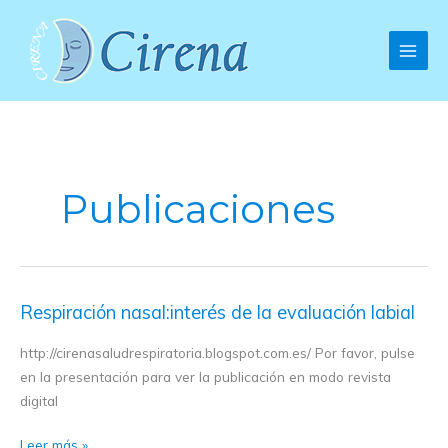
Ir
al
contenido
Publicaciones
Respiración nasal:interés de la evaluación labial
Respiración
nasal:interés
http://cirenasaludrespiratoria.blogspot.com.es/ Por favor, pulse
de
en la presentación para ver la publicación en modo revista
la
digital
evaluación
labial
Leer más »